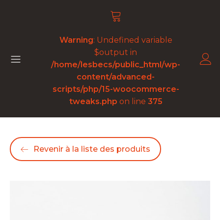
Warning
: Undefined variable
$output in
/home/lesbecs/public_html/wp-
content/advanced-
scripts/php/15-woocommerce-
tweaks.php
on line
375
Revenir à la liste des produits