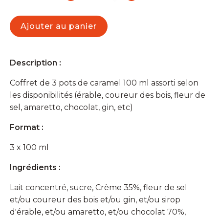
de
Trilogie
de
Ajouter au panier
Caramel
(assortiement
selon
disponibilité)
Description :
Coffret de 3 pots de caramel 100 ml assorti selon
les disponibilités (érable, coureur des bois, fleur de
sel, amaretto, chocolat, gin, etc)
Format :
3 x 100 ml
Ingrédients :
Lait concentré, sucre, Crème 35%, fleur de sel
et/ou coureur des bois et/ou gin, et/ou sirop
d'érable, et/ou amaretto, et/ou chocolat 70%,