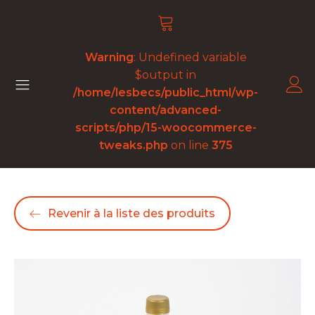
Warning
: Undefined variable
$output in
/home/lesbecs/public_html/wp-
content/advanced-
scripts/php/15-woocommerce-
tweaks.php
on line
375
Revenir à la liste des produits