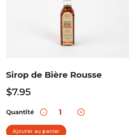
Sirop de Bière Rousse
$
7.95
Quantité
quantité
-
+
de
Sirop
de
Ajouter au panier
Bière