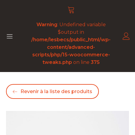
Warning
: Undefined variable
$output in
/home/lesbecs/public_html/wp-
content/advanced-
scripts/php/15-woocommerce-
tweaks.php
on line
375
Revenir à la liste des produits