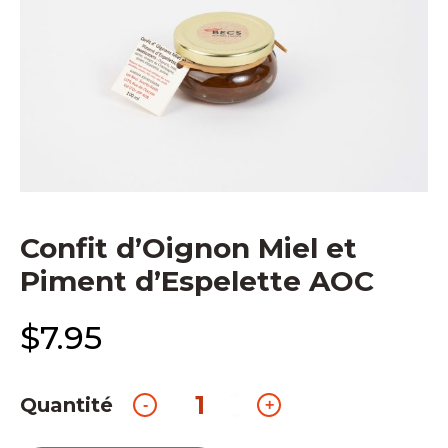
Confit d’Oignon Miel et
Piment d’Espelette AOC
$
7.95
Quantité
quantité
-
+
de
Confit