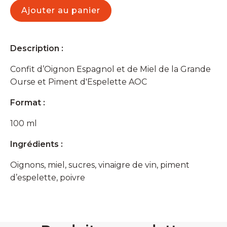
d’Oignon
Ajouter au panier
Miel
et
Piment
d’Espelette
Description :
AOC
Confit d’Oignon Espagnol et de Miel de la Grande
Ourse et Piment d'Espelette AOC
Format :
100 ml
Ingrédients :
Oignons, miel, sucres, vinaigre de vin, piment
d’espelette, poivre