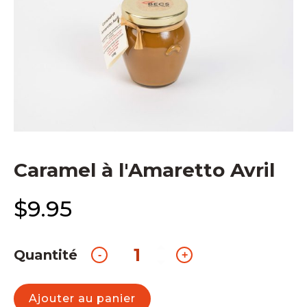
Caramel à l'Amaretto Avril
$
9.95
Quantité
quantité
-
+
de
Caramel
à
Ajouter au panier
l'Amaretto