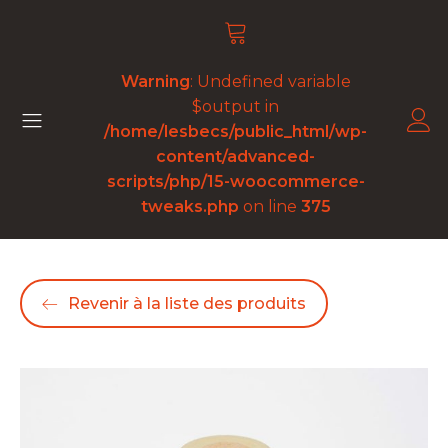
Warning
: Undefined variable
$output in
/home/lesbecs/public_html/wp-
content/advanced-
scripts/php/15-woocommerce-
tweaks.php
on line
375
Revenir à la liste des produits