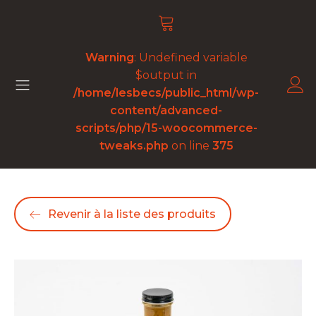
Warning
: Undefined variable
$output in
/home/lesbecs/public_html/wp-
content/advanced-
scripts/php/15-woocommerce-
tweaks.php
on line
375
Revenir à la liste des produits