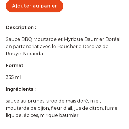
Moutarde
Ajouter au panier
et
Myrique
Baumier
Despraz
Description :
Sauce BBQ Moutarde et Myrique Baumier Boréal
en partenariat avec le Boucherie Despraz de
Rouyn-Noranda
Format :
355 ml
Ingrédients :
sauce au prunes, sirop de maïs doré, miel,
moutarde de dijon, fleur d'ail, jus de citron, fumé
liquide, épices, mirique baumier