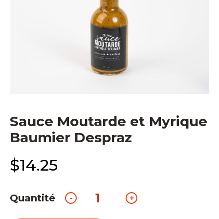
Sauce Moutarde et Myrique
Baumier Despraz
$
14.25
Quantité
quantité
-
+
de
Sauce