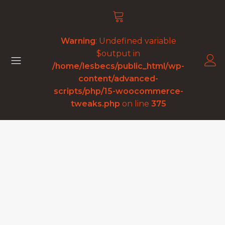
Warning
: Undefined variable
$output in
/home/lesbecs/public_html/wp-
content/advanced-
scripts/php/15-woocommerce-
tweaks.php
on line
375